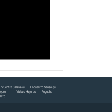
Encuentro Sarayaku
Encuentro Sangolquí
guro
Videos
Mujeres
Peguche
acto