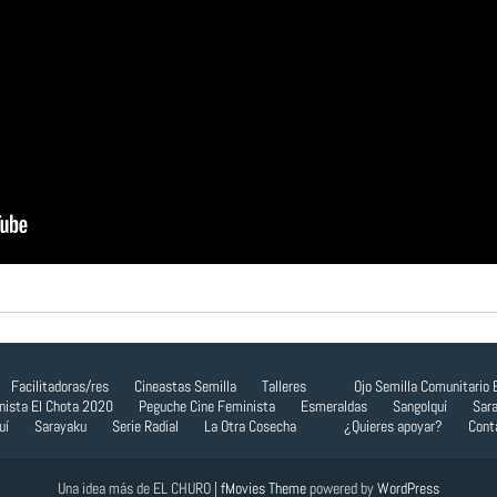
Facilitadoras/res
Cineastas Semilla
Talleres
Ojo Semilla Comunitario
nista
El Chota 2020
Peguche Cine Feminista
Esmeraldas
Sangolquí
Sara
uí
Sarayaku
Serie Radial
La Otra Cosecha
¿Quieres apoyar?
Cont
Una idea más de EL CHURO |
fMovies Theme
powered by
WordPress